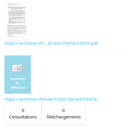
https://archimer.ifr[...]0184/29476/27855.pdf
https://archimer.ifremer.fr/doc/00184/29476/
0
0
Consultations
Téléchargements