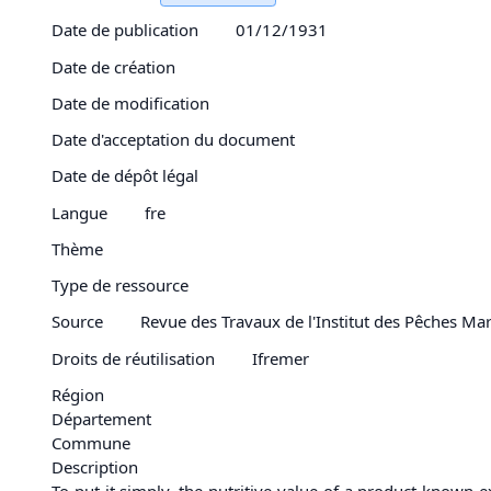
Date de publication
01/12/1931
Date de création
Date de modification
Date d'acceptation du document
Date de dépôt légal
Langue
fre
Thème
Type de ressource
Source
Revue des Travaux de l'Institut des Pêches Mar
Droits de réutilisation
Ifremer
Région
Département
Commune
Description
To put it simply, the nutritive value of a product known 