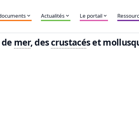
 documents
Actualités
Le portail
Ressourc
de
mer
, des
crustacé
s et mollusq