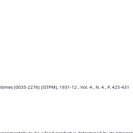
itimes (0035-2276) (ISTPM), 1931-12 , Vol. 4 , N. 4 , P. 425-431
experimentally to be a food product is determined by its nitrog