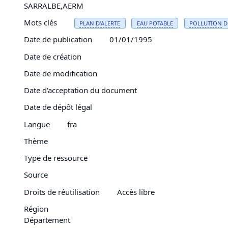
SARRALBE,AERM
Mots clés
PLAN D'ALERTE
EAU
POTABLE
POLLUTION
DE
Date de publication
01/01/1995
Date de création
Date de modification
Date d'acceptation du document
Date de dépôt légal
Langue
fra
Thème
Type de ressource
Source
Droits de réutilisation
Accès libre
Région
Département