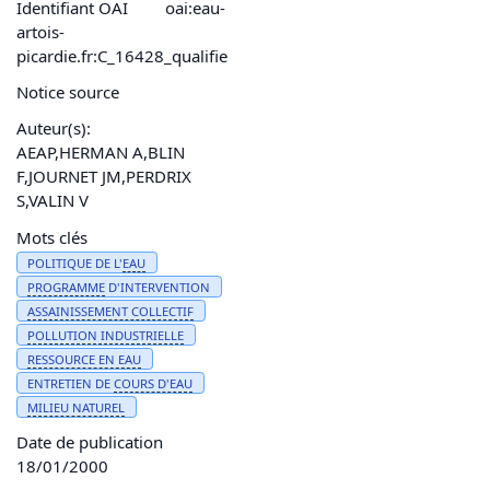
Identifiant OAI
oai:eau-
artois-
picardie.fr:C_16428_qualifie
Notice source
Auteur(s):
AEAP,HERMAN A,BLIN
F,JOURNET JM,PERDRIX
S,VALIN V
Mots clés
POLITIQUE DE L'
EAU
PROGRAMME
D'INTERVENTION
ASSAINISSEMENT
COLLECTIF
POLLUTION
INDUSTRIELLE
RESSOURCE EN
EAU
ENTRETIEN DE
COURS D'
EAU
MILIEU NATUREL
Date de publication
18/01/2000