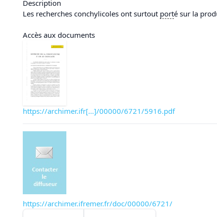
Description
Les recherches conchylicoles ont surtout
port
é sur la pro
Accès aux documents
https://archimer.ifr[...]/00000/6721/5916.pdf
https://archimer.ifremer.fr/doc/00000/6721/