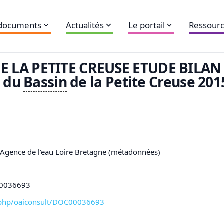
 documents
Actualités
Le portail
Ressourc
E LA PETITE CREUSE ETUDE BILAN
s du
Bassin
de la Petite Creuse 201
,Agence de l'eau Loire Bretagne (métadonnées)
C00036693
xl-php/oaiconsult/DOC00036693