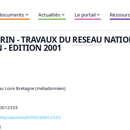
 documents
Actualités
Le portail
Ressourc
RIN - TRAVAUX DU
RESEAU
NATIO
 - EDITION 2001
eau Loire Bretagne (métadonnées)
C00012333
xl-php/oaiconsult/DOC00012333
R