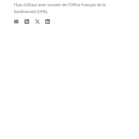
l'Eau (OiEau) avec soutien de l'Office français de la
biodiversité (OFB).
Email
Flux RSS
X - Twitter
LinkedIn