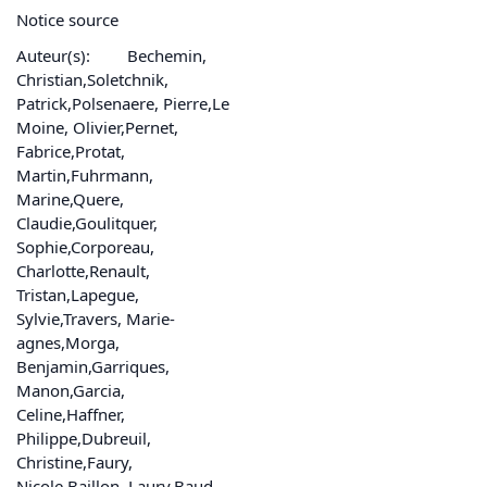
Notice source
Auteur(s):
Bechemin,
Christian,Soletchnik,
Patrick,Polsenaere, Pierre,Le
Moine, Olivier,Pernet,
Fabrice,Protat,
Martin,Fuhrmann,
Marine,Quere,
Claudie,Goulitquer,
Sophie,Corporeau,
Charlotte,Renault,
Tristan,Lapegue,
Sylvie,Travers, Marie-
agnes,Morga,
Benjamin,Garriques,
Manon,Garcia,
Celine,Haffner,
Philippe,Dubreuil,
Christine,Faury,
Nicole,Baillon, Laury,Baud,