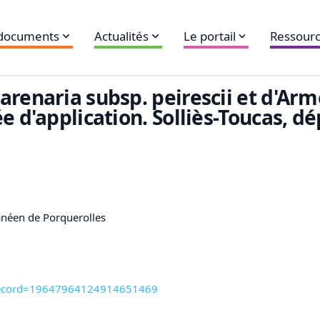
 documents
Actualités
Le portail
Ressourc
renaria subsp. peirescii et d'Arm
e d'application. Solliès-Toucas, 
anéen de Porquerolles
tm?record=19647964124914651469