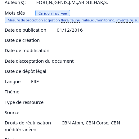
Auteur(s):
FORT,N.,GENIS,J.M.,ABDULHAK,S.
Mots clés
Caricion incurvae
Mesure de protection et gestion
flore
,
faune
, milieux (monitoring,
inventaire
, su
Date de publication
01/12/2016
Date de création
Date de modification
Date d'acceptation du document
Date de dépôt légal
Langue
FRE
Thème
Type de ressource
Source
Droits de réutilisation
CBN Alpin, CBN Corse, CBN
méditérranèen