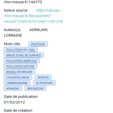
rhin-meuse.fr:144775
Notice source
http://cdi.eau-
rhin-meuse.fr/Record.htm?
record=19391975124911191579
Auteur(s):
AERM,ARS
LORRAINE
Mots clés
PESTICIDE
POLLUTION
DE L'
EAU
MASSE D'
EAU
DE SURFACE
POLLUTION
AGRICOLE
POLLUTION
DIFFUSE
RESEAU
DE MESURE
CHLORTOLURON
DIURON
CARBENDAZIME
GLYPHOSATE
ATRAZINE
BENTAZONE
Date de publication
01/02/2012
Date de création