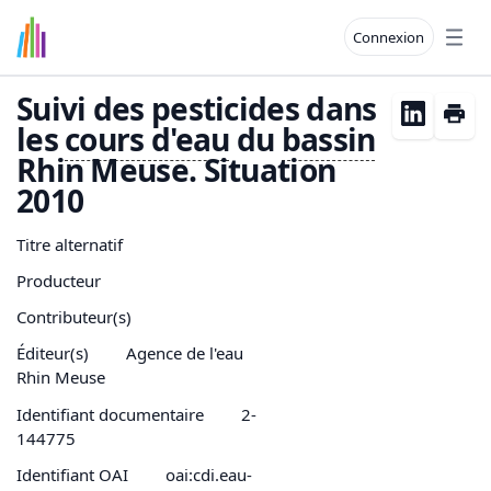
Connexion
Open
Suivi des pesticides dans
les
cours d'
eau
du
bassin
Rhin Meuse. Situation
2010
Titre alternatif
Producteur
Contributeur(s)
Éditeur(s)
Agence de l'eau
Rhin Meuse
Identifiant documentaire
2-
144775
Identifiant OAI
oai:cdi.eau-