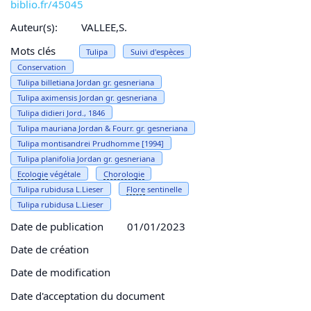
biblio.fr/45045
Auteur(s):
VALLEE,S.
Mots clés
Tulipa
Suivi d'espèces
Conservation
Tulipa billetiana Jordan gr. gesneriana
Tulipa aximensis Jordan gr. gesneriana
Tulipa didieri Jord., 1846
Tulipa mauriana Jordan & Fourr. gr. gesneriana
Tulipa montisandrei Prudhomme [1994]
Tulipa planifolia Jordan gr. gesneriana
Ecologie
végétale
Chorologie
Tulipa rubidusa L.Lieser
Flore
sentinelle
Tulipa rubidusa L.Lieser
Date de publication
01/01/2023
Date de création
Date de modification
Date d'acceptation du document