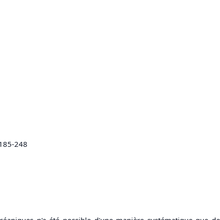
. 185-248
océaniques n'a été possible d'une manière
systématique
que dep