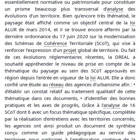
essentiellement normative ou patrimoniale pour constituer
un prisme beaucoup plus transversal d’
analyse
des
évolutions d’un territoire. Bien qu’encore très thématisé, le
paysage était affiché comme un objectif central de la
loi
ALUR de mars 2014, et il se trouve encore affermi par la
dernière ordonnance du 17 juin 2020 sur la modernisation
des Schémas de
Cohérence
Territoriale (SCoT), qui vise à
renforcer l’expression d’un
projet
global de territoire. Du fait
de ces évolutions réglementaires récentes, la DREAL a
souhaité appréhender le niveau de prise en compte de la
thématique du paysage au sein des SCoT approuvés en
région depuis l’entrée en vigueur de la
loi
ALUR. Elle a donc
confié une étude au
réseau
des agences d’urbanisme afin : •
d’établir un constat relatif au traitement qualitatif de cette
thématique dans ces documents, • d’identifier des bonnes
pratiques et les axes de progrès, Grâce à l’
analyse
de 16
SCoT dont 6 avec un focus thématique spécifique, complétée
par la réalisation d’entretiens avec les territoires concernés,
les agences ont ainsi produit un document de synthèse
conçu comme un guide pédagogique au service des
territoires pour participer à l’amélioration continue de la