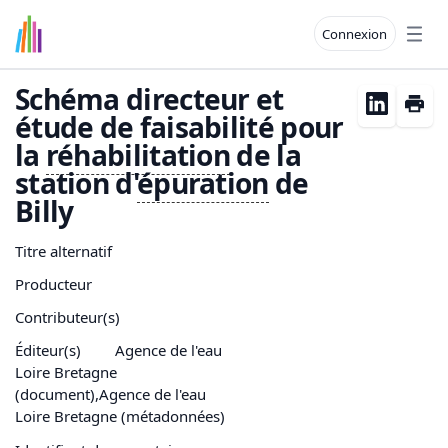
Connexion
Open
Schéma directeur et
étude de faisabilité pour
la
ré
habilitation
de la
station d'
épuration
de
Billy
Titre alternatif
Producteur
Contributeur(s)
Éditeur(s)
Agence de l'eau
Loire Bretagne
(document),Agence de l'eau
Loire Bretagne (métadonnées)