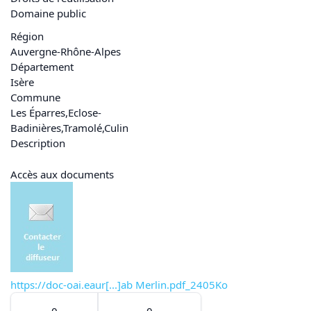
Domaine public
Région
Auvergne-Rhône-Alpes
Département
Isère
Commune
Les Éparres
,
Eclose-
Badinières
,
Tramolé
,
Culin
Description
Accès aux documents
https://doc-oai.eaur[...]ab Merlin.pdf_2405Ko