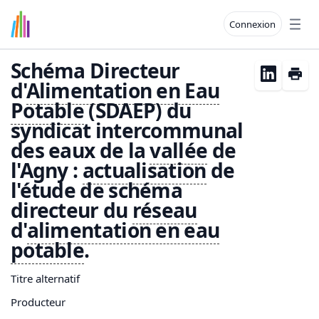
Connexion
Open
Schéma Directeur
d'
Alimentation en
Eau
Potable
(SDAEP) du
syndicat intercommunal
des eaux de la
vallée
de
l'Agny :
actualisation
de
l'étude de schéma
directeur du
réseau
d'
alimentation en
eau
potable
.
Titre alternatif
Producteur