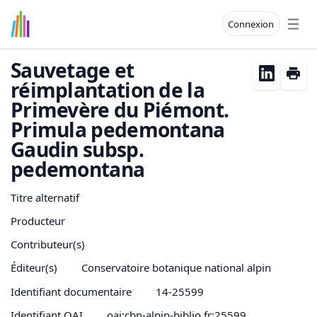
Connexion
Open
Sauvetage et
réimplantation de la
Primevère du Piémont.
Primula pedemontana
Gaudin subsp.
pedemontana
Titre alternatif
Producteur
Contributeur(s)
Éditeur(s)
Conservatoire botanique national alpin
Identifiant documentaire
14-25599
Identifiant OAI
oai:cbn-alpin-biblio.fr:25599