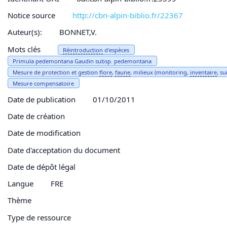
Notice source
http://cbn-alpin-biblio.fr/22367
Auteur(s):
BONNET,V.
Mots clés
Ré
introduction
d'espèces
Primula pedemontana Gaudin subsp. pedemontana
Mesure de protection et gestion
flore
,
faune
, milieux (monitoring,
inventaire
, su
Mesure compensatoire
Date de publication
01/10/2011
Date de création
Date de modification
Date d'acceptation du document
Date de dépôt légal
Langue
FRE
Thème
Type de ressource