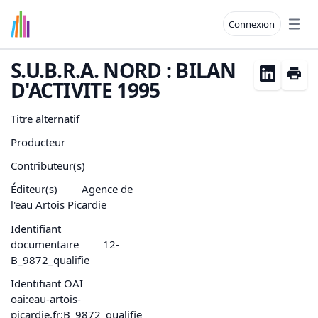
Connexion
Open
S.U.B.R.A. NORD : BILAN
D'ACTIVITE 1995
Titre alternatif
Producteur
Contributeur(s)
Éditeur(s)
Agence de
l'eau Artois Picardie
Identifiant
documentaire
12-
B_9872_qualifie
Identifiant OAI
oai:eau-artois-
picardie.fr:B_9872_qualifie