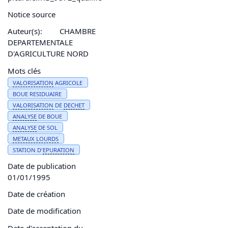
Notice source
Auteur(s):
CHAMBRE
DEPARTEMENTALE
D'AGRICULTURE NORD
Mots clés
VALORISATION
AGRICOLE
BOUE RESIDUAIRE
VALORISATION
DE
DECHET
ANALYSE
DE BOUE
ANALYSE
DE SOL
METAUX LOURDS
STATION D'
EPURATION
Date de publication
01/01/1995
Date de création
Date de modification
Date d'acceptation du