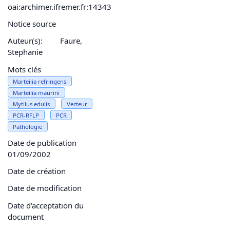
oai:archimer.ifremer.fr:14343
Notice source
Auteur(s):
Faure,
Stephanie
Mots clés
Marteilia refringens
Marteilia maurini
Mytilus edulis
Vecteur
PCR-RFLP
PCR
Pathologie
Date de publication
01/09/2002
Date de création
Date de modification
Date d'acceptation du
document