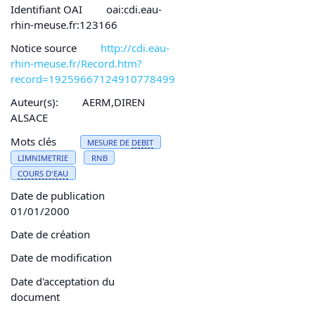
Identifiant OAI
oai:cdi.eau-
rhin-meuse.fr:123166
Notice source
http://cdi.eau-
rhin-meuse.fr/Record.htm?
record=19259667124910778499
Auteur(s):
AERM,DIREN
ALSACE
Mots clés
MESURE DE
DEBIT
LIMNIMETRIE
RNB
COURS D'
EAU
Date de publication
01/01/2000
Date de création
Date de modification
Date d'acceptation du
document