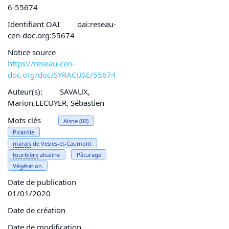
6-55674
Identifiant OAI
oai:reseau-
cen-doc.org:55674
Notice source
https://reseau-cen-
doc.org/doc/SYRACUSE/55674
Auteur(s):
SAVAUX,
Marion,LECUYER, Sébastien
Mots clés
Aisne (02)
Picardie
marais
de Vesles-et-Caumont
tourbière
alcaline
Pâturage
Végétation
Date de publication
01/01/2020
Date de création
Date de modification