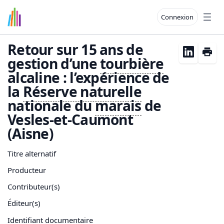
Connexion
Open
Retour sur 15 ans de
gestion d’une
tourbière
alcaline : l’expérience de
la
Réserve naturelle
nationale du
marais
de
Vesles-et-Caumont
(Aisne)
Titre alternatif
Producteur
Contributeur(s)
Éditeur(s)
Identifiant documentaire