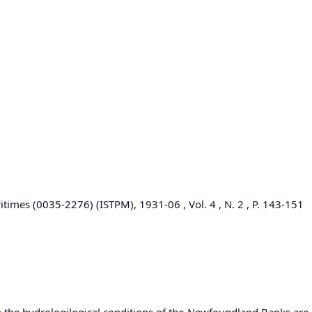
itimes (0035-2276) (ISTPM), 1931-06 , Vol. 4 , N. 2 , P. 143-151
n the hydrologilogical conditions of the Newfoundland Banks a