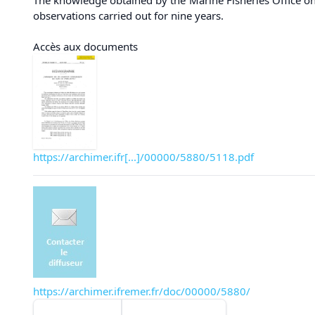
observations carried out for nine years.
Accès aux documents
https://archimer.ifr[...]/00000/5880/5118.pdf
https://archimer.ifremer.fr/doc/00000/5880/