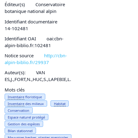
Éditeur(s)
Conservatoire
botanique national alpin
Identifiant documentaire
14-102481
Identifiant OAI
oai:cbn-
alpin-biblio.fr:102481
Notice source
http://cbn-
alpin-biblio.fr/29937
Auteur(s):
VAN
ES,J.,FORT,N.,HUC,S.,LAPEBIE,L.
Mots clés
Inventaire
floristique
Inventaire
des milieux
Habitat
Conservation
Espace naturel protégé
Gestion des espèces
Bilan stationnel
Mauvaises herbes, plantes messicoles