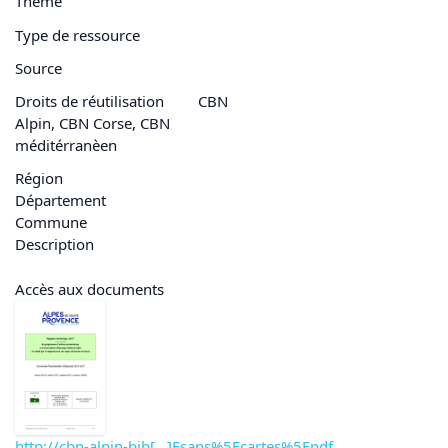
Thème
Type de ressource
Source
Droits de réutilisation
CBN
Alpin, CBN Corse, CBN
méditérranèen
Région
Département
Commune
Description
Accès aux documents
http://cbn-alpin-bib[...]Fsans%5Fcartes%5Fpdf