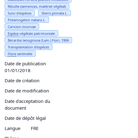
Récolte (semences, matériel végétal)
Suivi d'espèces
Iberis pinnata L.
Potamogeton natans L.
Caricion incurvae
Espèce
végétale patrimoniale
Berardia lanuginosa (Lam.) Fiori, 1904
Transplantation d'espèces
Flore
sentinelle
Date de publication
01/01/2018
Date de création
Date de modification
Date d'acceptation du
document
Date de dépôt légal
Langue
FRE