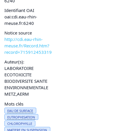
6240
Identifiant OAI
oai:cdi.eau-rhin-
meuse.fr:6240
Notice source
http://cdi.eau-rhin-
meuse.fr/Record.htm?
record=715912453319
Auteur(s):
LABORATOIRE
ECOTOXICITE
BIODIVERSITE SANTE
ENVIRONNEMENTALE
METZ,AERM
Mots clés
EAU
DE SURFACE
EUTROPHISATION
CHLOROPHYLLE
MATIERE EN SUSPENSION