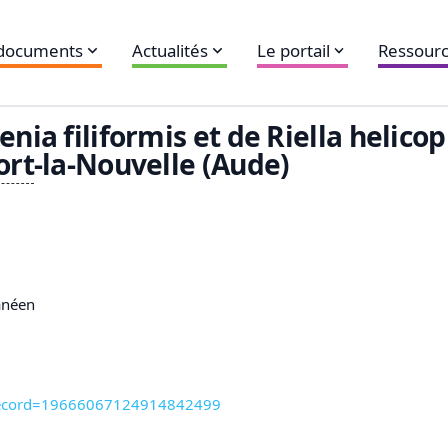
 documents
Actualités
Le portail
Ressourc
nia filiformis et de Riella helicop
ort
-la-Nouvelle (Aude)
anéen
tm?record=19666067124914842499