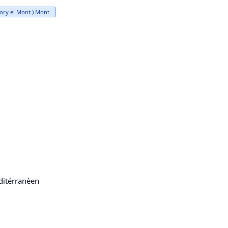
Bory el Mont.) Mont.
ditérranèen