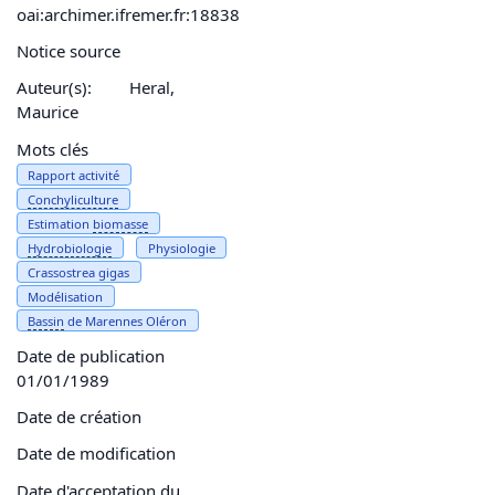
oai:archimer.ifremer.fr:18838
Notice source
Auteur(s):
Heral,
Maurice
Mots clés
Rapport activité
Conchyliculture
Estimation
biomasse
Hydrobiologie
Physiologie
Crassostrea gigas
Modélisation
Bassin
de Marennes Oléron
Date de publication
01/01/1989
Date de création
Date de modification
Date d'acceptation du