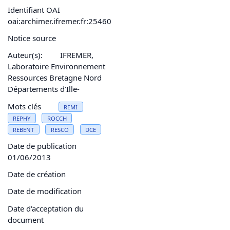
Identifiant OAI
oai:archimer.ifremer.fr:25460
Notice source
Auteur(s):
IFREMER,
Laboratoire Environnement
Ressources Bretagne Nord
Départements d’Ille‐
Mots clés
REMI
REPHY
ROCCH
REBENT
RESCO
DCE
Date de publication
01/06/2013
Date de création
Date de modification
Date d'acceptation du
document