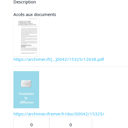
Description
Accès aux documents
https://archimer.ifr[...]0042/15325/12638.pdf
https://archimer.ifremer.fr/doc/00042/15325/
0
0