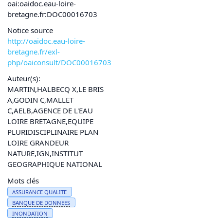
oai:oaidoc.eau-loire-
bretagne.fr:DOC00016703
Notice source
http://oaidoc.eau-loire-
bretagne.fr/exl-
php/oaiconsult/DOC00016703
Auteur(s):
MARTIN,HALBECQ X,LE BRIS
A,GODIN C,MALLET
C,AELB,AGENCE DE L'EAU
LOIRE BRETAGNE,EQUIPE
PLURIDISCIPLINAIRE PLAN
LOIRE GRANDEUR
NATURE,IGN,INSTITUT
GEOGRAPHIQUE NATIONAL
Mots clés
ASSURANCE QUALITE
BANQUE DE
DONNEES
INONDATION