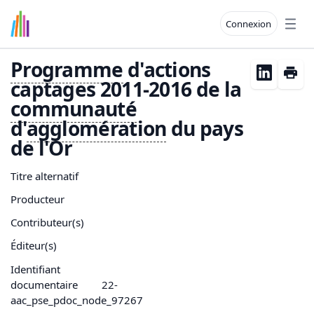
Connexion
Open
Programme
d'actions
captages 2011-2016 de la
communauté
d'
agglomération
du pays
de l'Or
Titre alternatif
Producteur
Contributeur(s)
Éditeur(s)
Identifiant
documentaire
22-
aac_pse_pdoc_node_97267