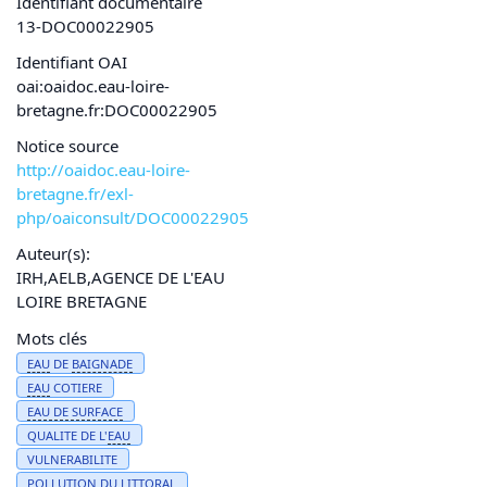
Identifiant documentaire
13-DOC00022905
Identifiant OAI
oai:oaidoc.eau-loire-
bretagne.fr:DOC00022905
Notice source
http://oaidoc.eau-loire-
bretagne.fr/exl-
php/oaiconsult/DOC00022905
Auteur(s):
IRH,AELB,AGENCE DE L'EAU
LOIRE BRETAGNE
Mots clés
EAU
DE
BAIGNADE
EAU
COTIERE
EAU
DE SURFACE
QUALITE DE L'
EAU
VULNERABILITE
POLLUTION
DU
LITTORAL