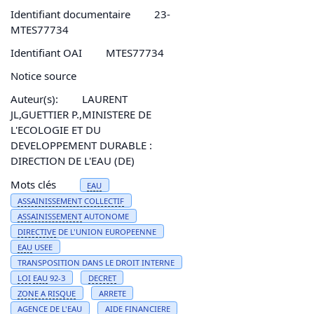
Identifiant documentaire
23-
MTES77734
Identifiant OAI
MTES77734
Notice source
Auteur(s):
LAURENT
JL,GUETTIER P.,MINISTERE DE
L'ECOLOGIE ET DU
DEVELOPPEMENT DURABLE :
DIRECTION DE L'EAU (DE)
Mots clés
EAU
ASSAINISSEMENT
COLLECTIF
ASSAINISSEMENT
AUTONOME
DIRECTIVE
DE L'UNION EUROPEENNE
EAU
USEE
TRANSPOSITION DANS LE DROIT INTERNE
LOI
EAU
92-3
DECRET
ZONE A
RISQUE
ARRETE
AGENCE DE L'
EAU
AIDE FINANCIERE