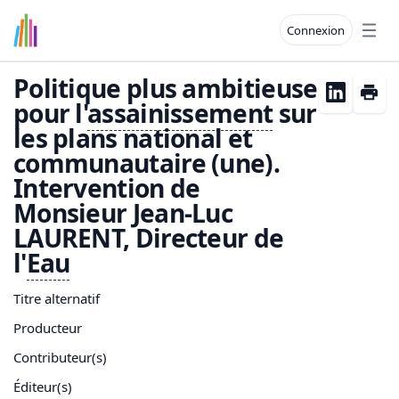
Connexion
Open
Politique plus ambitieuse
pour l'
assainissement
sur
les plans national et
communautaire (une).
Intervention de
Monsieur Jean-Luc
LAURENT, Directeur de
l'
Eau
Titre alternatif
Producteur
Contributeur(s)
Éditeur(s)