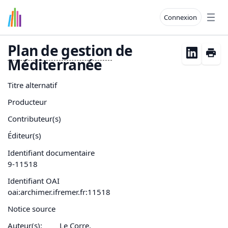
Connexion
Open
Plan de gestion
de
Méditerranée
Titre alternatif
Producteur
Contributeur(s)
Éditeur(s)
Identifiant documentaire
9-11518
Identifiant OAI
oai:archimer.ifremer.fr:11518
Notice source
Auteur(s):
Le Corre,