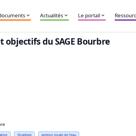
 documents
Actualités
Le portail
Ressourc
t objectifs du SAGE Bourbre
bre
ative
Stratégie
gestion locale de l'
eau