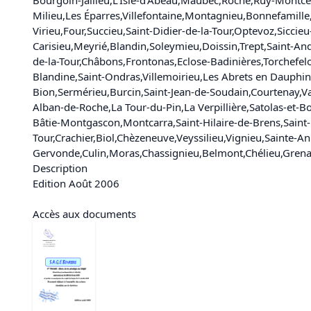
Milieu
,
Les Éparres
,
Villefontaine
,
Montagnieu
,
Bonnefamille
Virieu
,
Four
,
Succieu
,
Saint-Didier-de-la-Tour
,
Optevoz
,
Siccieu
Carisieu
,
Meyrié
,
Blandin
,
Soleymieu
,
Doissin
,
Trept
,
Saint-An
de-la-Tour
,
Châbons
,
Frontonas
,
Eclose-Badinières
,
Torchefel
Blandine
,
Saint-Ondras
,
Villemoirieu
,
Les Abrets en Dauphi
Bion
,
Sermérieu
,
Burcin
,
Saint-Jean-de-Soudain
,
Courtenay
,
Va
Alban-de-Roche
,
La Tour-du-Pin
,
La Verpillière
,
Satolas-et-B
Bâtie-Montgascon
,
Montcarra
,
Saint-Hilaire-de-Brens
,
Saint
Tour
,
Crachier
,
Biol
,
Chèzeneuve
,
Veyssilieu
,
Vignieu
,
Sainte-An
Gervonde
,
Culin
,
Moras
,
Chassignieu
,
Belmont
,
Chélieu
,
Grena
Description
Edition Août 2006
Accès aux documents