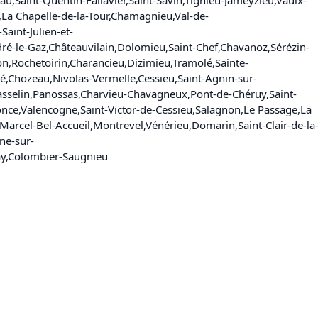
,
La Chapelle-de-la-Tour
,
Chamagnieu
,
Val-de-
-Saint-Julien-et-
dré-le-Gaz
,
Châteauvilain
,
Dolomieu
,
Saint-Chef
,
Chavanoz
,
Sérézin-
on
,
Rochetoirin
,
Charancieu
,
Dizimieu
,
Tramolé
,
Sainte-
né
,
Chozeau
,
Nivolas-Vermelle
,
Cessieu
,
Saint-Agnin-sur-
sselin
,
Panossas
,
Charvieu-Chavagneux
,
Pont-de-Chéruy
,
Saint-
once
,
Valencogne
,
Saint-Victor-de-Cessieu
,
Salagnon
,
Le Passage
,
La
-Marcel-Bel-Accueil
,
Montrevel
,
Vénérieu
,
Domarin
,
Saint-Clair-de-la
ne-sur-
y
,
Colombier-Saugnieu