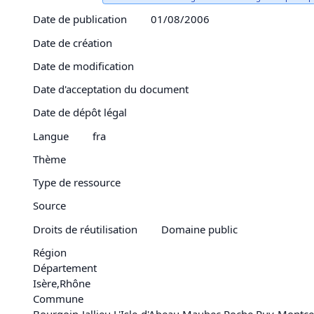
Date de publication
01/08/2006
Date de création
Date de modification
Date d'acceptation du document
Date de dépôt légal
Langue
fra
Thème
Type de ressource
Source
Droits de réutilisation
Domaine public
Région
Département
Isère
,
Rhône
Commune
Bourgoin-Jallieu
,
L'Isle-d'Abeau
,
Maubec
,
Roche
,
Ruy-Montc