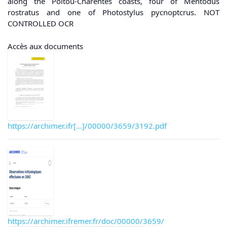
along the Poitou-Charentes coasts, four of Mentodus
rostratus and one of Photostylus pycnoptcrus. NOT
CONTROLLED OCR
Accès aux documents
https://archimer.ifr[...]/00000/3659/3192.pdf
https://archimer.ifremer.fr/doc/00000/3659/