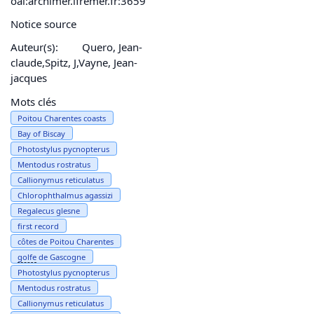
oai:archimer.ifremer.fr:3659
Notice source
Auteur(s):
Quero, Jean-
claude,Spitz, J,Vayne, Jean-
jacques
Mots clés
Poitou Charentes coasts
Bay of Biscay
Photostylus pycnopterus
Mentodus rostratus
Callionymus reticulatus
Chlorophthalmus agassizi
Regalecus glesne
first record
côtes de Poitou Charentes
golfe
de Gascogne
Photostylus pycnopterus
Mentodus rostratus
Callionymus reticulatus