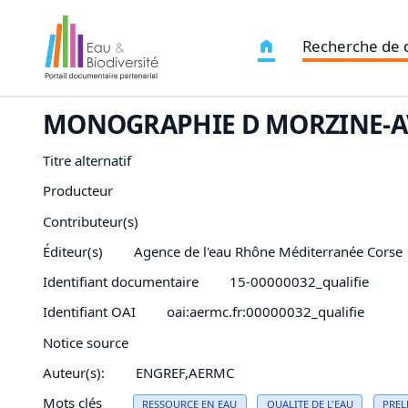
Recherche de
MONOGRAPHIE D MORZINE-A
Titre alternatif
Producteur
Contributeur(s)
Éditeur(s)
Agence de l'eau Rhône Méditerranée Corse
Identifiant documentaire
15-00000032_qualifie
Identifiant OAI
oai:aermc.fr:00000032_qualifie
Notice source
Auteur(s):
ENGREF,AERMC
Mots clés
RESSOURCE EN
EAU
QUALITE DE L'
EAU
PREL