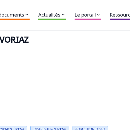
 documents
Actualités
Le portail
Ressourc
VORIAZ
EVEMENT D'
EAU
DISTRIBUTION
D'
EAU
ADDUCTION D'
EAU