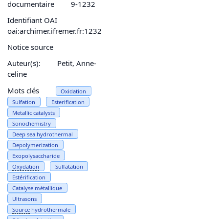
documentaire
9-1232
Identifiant OAI
oai:archimer.ifremer.fr:1232
Notice source
Auteur(s):
Petit, Anne-
celine
Mots clés
Oxidation
Sulfation
Esterification
Metallic catalysts
Sonochemistry
Deep sea hydrothermal
Depolymerization
Exopolysaccharide
Oxydation
Sulfatation
Estérification
Catalyse métallique
Ultrasons
Source
hydrothermale