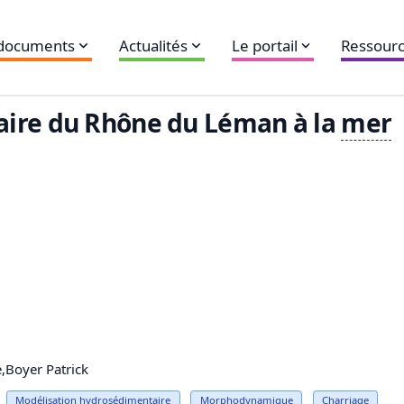
 documents
Actualités
Le portail
Ressourc
aire du Rhône du Léman à la
mer
,Boyer Patrick
Modélisation hydrosédimentaire
Morphodynamique
Charriage