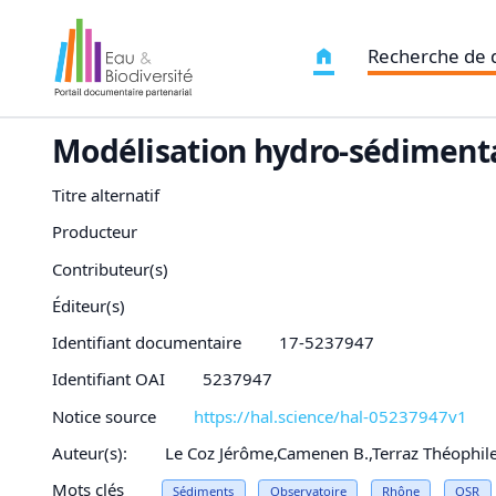
Recherche de
Modélisation hydro-sédiment
Titre alternatif
Producteur
Contributeur(s)
Éditeur(s)
Identifiant documentaire
17-5237947
Identifiant OAI
5237947
Notice source
https://hal.science/hal-05237947v1
Auteur(s):
Le Coz Jérôme,Camenen B.,Terraz Théophile
Mots clés
Sédiments
Observatoire
Rhône
OSR