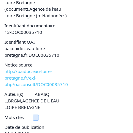
Loire Bretagne
(document),Agence de l'eau
Loire Bretagne (métadonnées)
Identifiant documentaire
13-DOC00035710
Identifiant OAI
oai:oaidoc.eau-loire-
bretagne.fr:DOC00035710
Notice source
http://oaidoc.eau-loire-
bretagne.fr/exl-
php/oaiconsult/DOC00035710
Auteur(s):
ABASQ
L,BRGM,AGENCE DE L EAU
LOIRE BRETAGNE
Mots clés
Date de publication