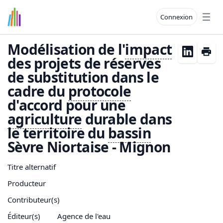
Connexion
Open
Modélisation de l'
impact
des projets de réserves
de substitution dans le
cadre du
protocole
d'accord pour une
agriculture
durable dans
le territoire du
bassin
Sèvre Niortaise - Mignon
Titre alternatif
Producteur
Contributeur(s)
Éditeur(s)
Agence de l'eau