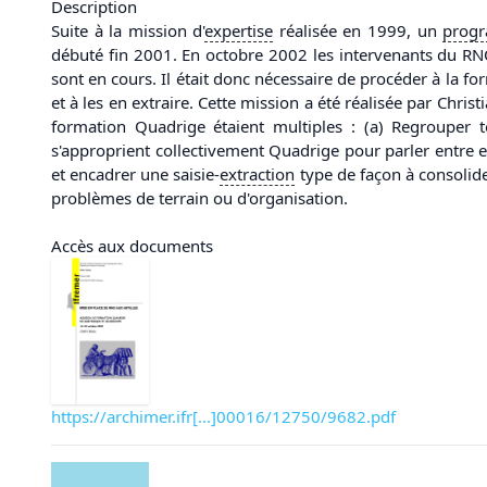
Description
Suite à la mission d'
expertise
réalisée en 1999, un
prog
débuté fin 2001. En octobre 2002 les intervenants du RN
sont en cours. Il était donc nécessaire de procéder à la for
et à les en extraire. Cette mission a été réalisée par Chri
formation Quadrige étaient multiples : (a) Regrouper t
s'approprient collectivement Quadrige pour parler entre 
et encadrer une saisie-
extraction
type de façon à consolide
problèmes de terrain ou d'organisation.
Accès aux documents
https://archimer.ifr[...]00016/12750/9682.pdf