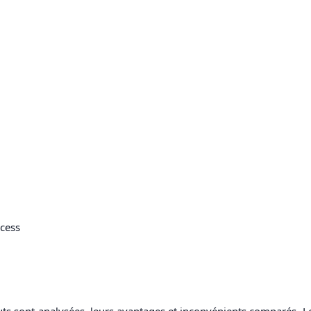
cess
luts sont analysées, leurs avantages et inconvénients comparés. Le