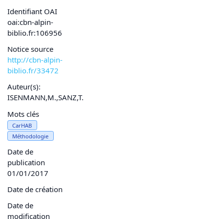
Identifiant OAI
oai:cbn-alpin-
biblio.fr:106956
Notice source
http://cbn-alpin-
biblio.fr/33472
Auteur(s):
ISENMANN,M.,SANZ,T.
Mots clés
CarHAB
Méthodologie
Date de
publication
01/01/2017
Date de création
Date de
modification