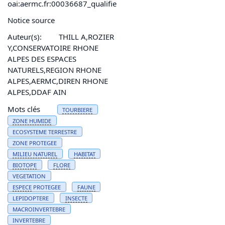
oai:aermc.fr:00036687_qualifie
Notice source
Auteur(s):
THILL A,ROZIER
Y,CONSERVATOIRE RHONE
ALPES DES ESPACES
NATURELS,REGION RHONE
ALPES,AERMC,DIREN RHONE
ALPES,DDAF AIN
Mots clés
TOURBIERE
ZONE HUMIDE
ECOSYSTEME TERRESTRE
ZONE PROTEGEE
MILIEU NATUREL
HABITAT
BIOTOPE
FLORE
VEGETATION
ESPECE
PROTEGEE
FAUNE
LEPIDOPTERE
INSECTE
MACROINVERTEBRE
INVERTEBRE