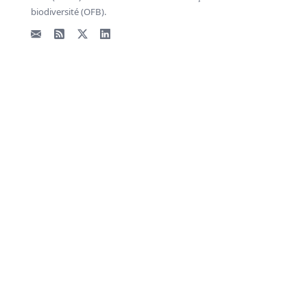
biodiversité (OFB).
Email
Flux RSS
X - Twitter
LinkedIn