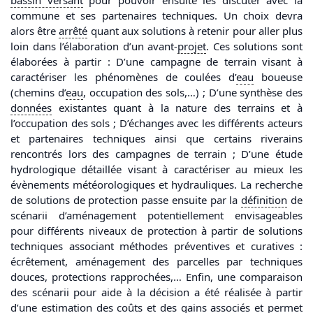
bassin
versant
pour pouvoir ensuite les discuter avec la
commune et ses partenaires techniques. Un choix devra
alors être
arrêté
quant aux solutions à retenir pour aller plus
loin dans l’élaboration d’un avant-
projet
. Ces solutions sont
élaborées à partir : D’une campagne de terrain visant à
caractériser les phénomènes de coulées d’
eau
boueuse
(chemins d’
eau
, occupation des sols,…) ; D’une synthèse des
données
existantes quant à la nature des terrains et à
l’occupation des sols ; D’échanges avec les différents acteurs
et partenaires techniques ainsi que certains riverains
rencontrés lors des campagnes de terrain ; D’une étude
hydrologique détaillée visant à caractériser au mieux les
évènements météorologiques et hydrauliques. La recherche
de solutions de protection passe ensuite par la
définition
de
scénarii d’aménagement potentiellement envisageables
pour différents niveaux de protection à partir de solutions
techniques associant méthodes préventives et curatives :
écrêtement, aménagement des parcelles par techniques
douces, protections rapprochées,… Enfin, une comparaison
des scénarii pour aide à la décision a été réalisée à partir
d’une estimation des coûts et des gains associés et permet