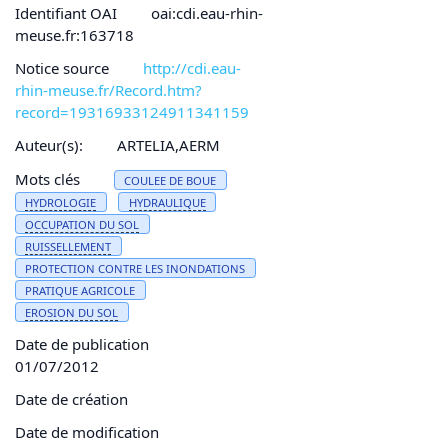
Identifiant OAI
oai:cdi.eau-rhin-
meuse.fr:163718
Notice source
http://cdi.eau-
rhin-meuse.fr/Record.htm?
record=19316933124911341159
Auteur(s):
ARTELIA,AERM
Mots clés
COULEE DE BOUE
HYDROLOGIE
HYDRAULIQUE
OCCUPATION DU SOL
RUISSELLEMENT
PROTECTION CONTRE LES INONDATIONS
PRATIQUE AGRICOLE
EROSION
DU SOL
Date de publication
01/07/2012
Date de création
Date de modification