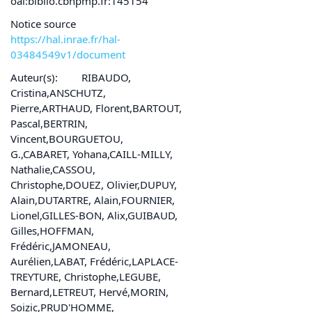
oai:biblio.cbnpmp.fr:145154
Notice source
https://hal.inrae.fr/hal-
03484549v1/document
Auteur(s):
RIBAUDO,
Cristina,ANSCHUTZ,
Pierre,ARTHAUD, Florent,BARTOUT,
Pascal,BERTRIN,
Vincent,BOURGUETOU,
G.,CABARET, Yohana,CAILL-MILLY,
Nathalie,CASSOU,
Christophe,DOUEZ, Olivier,DUPUY,
Alain,DUTARTRE, Alain,FOURNIER,
Lionel,GILLES-BON, Alix,GUIBAUD,
Gilles,HOFFMAN,
Frédéric,JAMONEAU,
Aurélien,LABAT, Frédéric,LAPLACE-
TREYTURE, Christophe,LEGUBE,
Bernard,LETREUT, Hervé,MORIN,
Soizic,PRUD'HOMME,