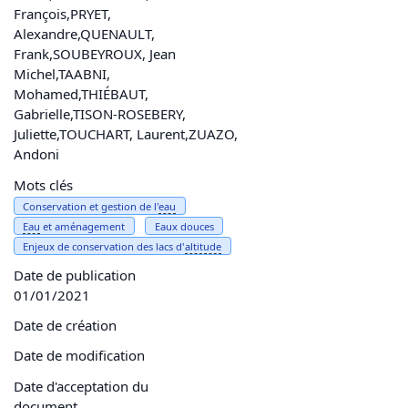
François,PRYET,
Alexandre,QUENAULT,
Frank,SOUBEYROUX, Jean
Michel,TAABNI,
Mohamed,THIÉBAUT,
Gabrielle,TISON-ROSEBERY,
Juliette,TOUCHART, Laurent,ZUAZO,
Andoni
Mots clés
Conservation et gestion de l'
eau
Eau
et aménagement
Eaux douces
Enjeux de conservation des lacs d'
altitude
Date de publication
01/01/2021
Date de création
Date de modification
Date d'acceptation du
document