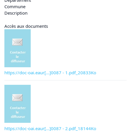
Département
Commune
Description
Accès aux documents
https://doc-oai.eaur[...]0087 - 1.pdf_20833Ko
https://doc-oai.eaur[...]0087 - 2.pdf_18144Ko