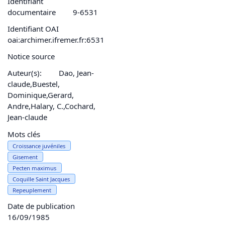
Identifiant
documentaire
9-6531
Identifiant OAI
oai:archimer.ifremer.fr:6531
Notice source
Auteur(s):
Dao, Jean-
claude,Buestel,
Dominique,Gerard,
Andre,Halary, C.,Cochard,
Jean-claude
Mots clés
Croissance juvéniles
Gisement
Pecten maximus
Coquille Saint Jacques
Repeuplement
Date de publication
16/09/1985