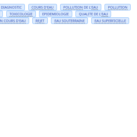
E DIAGNOSTIC
COURS D'
EAU
POLLUTION
DE L'
EAU
POLLUTION
TOXICOLOGIE
EPIDEMIOLOGIE
QUALITE DE L'
EAU
EN
COURS D'
EAU
REJET
EAU
SOUTERRAINE
EAU
SUPERFICIELLE