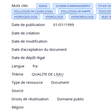
Mots clés
SDAGE
SCHEMA D'AMENAGEMENT
ETUDE D
POLLUTION
DE
COURS D'
EAU
POLLUTION
DE NAPPE
TOXICITE
HYDROGEOLOGIE
HYDROLOGIE
HYDROBIOLOGIE
REJET
Date de publication
01/01/1999
Date de création
Date de modification
Date d'acceptation du document
Date de dépôt légal
Langue
fra
Thème
QUALITE DE L'
EAU
Type de ressource
Document
Source
Droits de réutilisation
Domaine public
Région