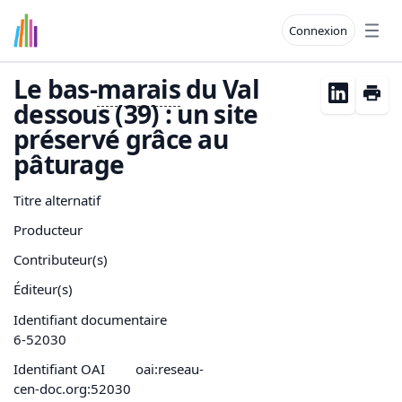
Connexion
Open
Le bas-
marais
du Val
dessous (39) : un site
préservé grâce au
pâturage
Titre alternatif
Producteur
Contributeur(s)
Éditeur(s)
Identifiant documentaire
6-52030
Identifiant OAI
oai:reseau-
cen-doc.org:52030