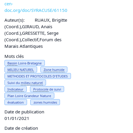
cen-
doc.org/doc/SYRACUSE/61150
Auteur(s):
RUAUX, Brigitte
(Coord.),GIRAUD, Anaïs
(Coord.),GRESSETTE, Serge
(Coord.),Collectif,Forum des
Marais Atlantiques
Mots clés
Bassin
Loire-Bretagne
MILIEU NATUREL
Zone humide
METHODES ET PROTOCOLES D'ETUDES
Suivi du
milieu naturel
Indicateur
Protocole
de suivi
Plan Loire Grandeur Nature
évaluation
zones humides
Date de publication
01/01/2021
Date de création